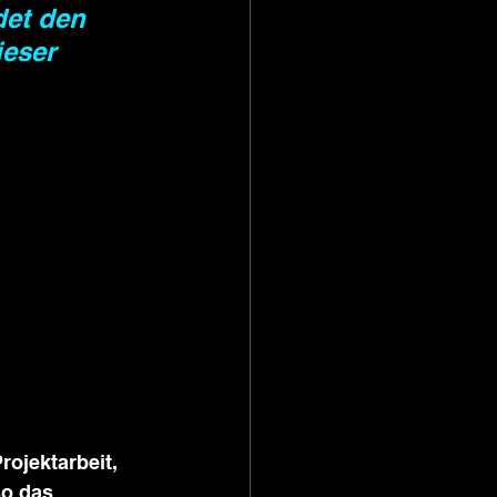
det den 
eser 
ojektarbeit, 
so das 