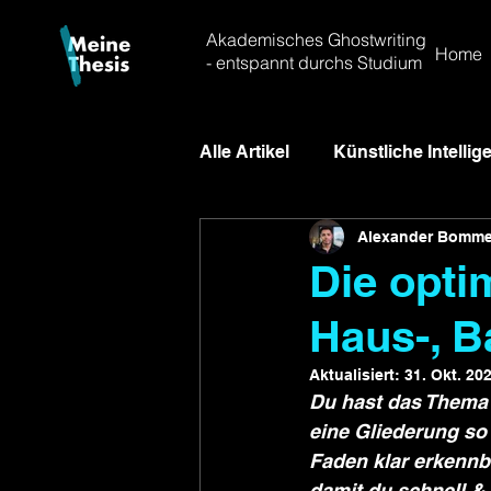
Akademisches Ghostwriting
Home
- entspannt durchs Studium
Alle Artikel
Künstliche Intellig
Alexander Bomme
Optimale Quellenarbeit
P
Die opti
Haus-, B
wissenschaftliches Schreibe
Aktualisiert:
31. Okt. 20
Du hast das Thema f
Bachelorarbeit
Masterarb
eine Gliederung so
Faden klar erkennba
damit du schnell &