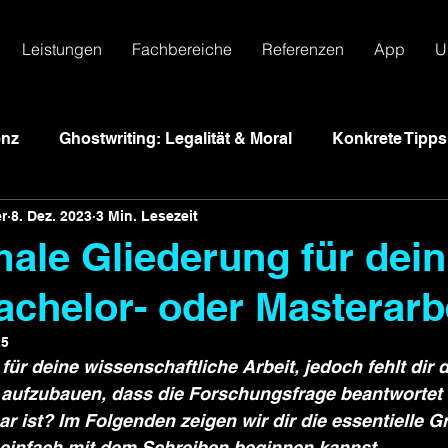
Leistungen
Fachbereiche
Referenzen
App
U
enz
Ghostwriting: Legalität & Moral
Konkrete Tipp
r
8. Dez. 2023
3 Min. Lesezeit
areto & Zeitmanagement
Studium Schweiz
male Gliederung für dein
achelor- oder Masterarb
n
Bewertungskriterien
Abschlussarbeiten
Prü
25
ür deine wissenschaftliche Arbeit, jedoch fehlt dir 
eit
Zweitversuch
Fernstudium
Doktortitel
 aufzubauen, dass die Forschungsfrage beantwortet 
r ist? Im Folgenden zeigen wir dir die essentielle G
 einfach mit dem Schreiben beginnen kannst.