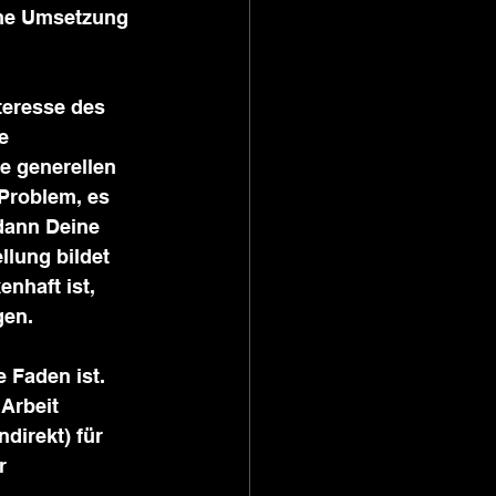
che Umsetzung 
teresse des 
e 
e generellen 
Problem, es 
dann Deine 
lung bildet 
nhaft ist, 
gen.
 Faden ist. 
Arbeit 
ndirekt) für 
r 