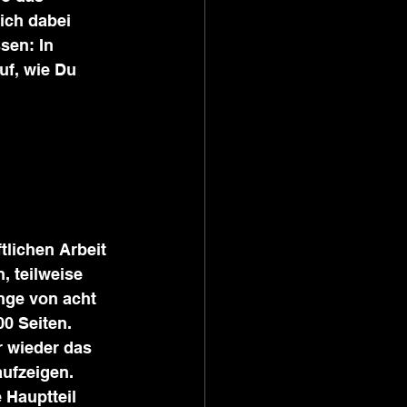
ich dabei 
sen: In 
uf, wie Du 
lichen Arbeit 
 teilweise 
nge von acht 
0 Seiten. 
 wieder das 
ufzeigen. 
 Hauptteil 