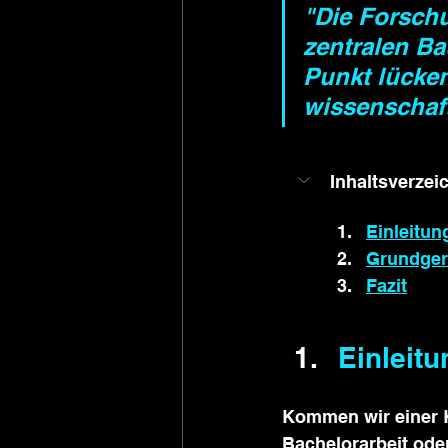
"Die Forschu
zentralen Ba
Punkt lücken
wissenschaft
Inhaltsverzei
Einleitun
Grundger
Fazit
Einleitu
Kommen wir einer K
Bachelorarbeit oder