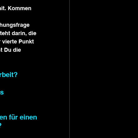
mit. Kommen 
hungsfrage 
eht darin, die 
vierte Punkt 
t Du die 
rbeit? 
s 
n für einen 
?