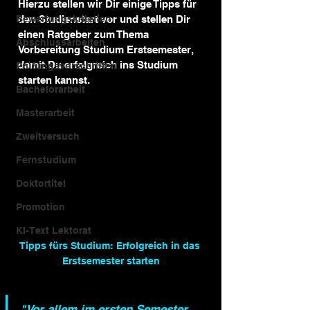
Hierzu stellen wir Dir einige Tipps für 
Bewertungskriterien
den Studienstart vor und stellen Dir 
einen Ratgeber zum Thema 
Abschlussarbeiten
Vorbereitung Studium Erstsemester, 
damit Du erfolgreich ins Studium 
Prüfungsvorschriften
starten kannst.
Bachelorarbeit
Masterarbeit
Zweitversuch
Fernstudium
Doktortitel
Promotion
KI-Text Lektorat
Tipps fürs Studium: Erfolgreich in das 
Erstsemester starten
"Vor allem im ersten Semester 