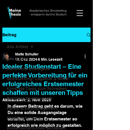
Akademisches Ghostwriting
- entspannt durchs Studium
Beitrag
Alle Artikel
Malte Schuller
Alle Artikel
18. Dez. 2024
6 Min. Lesezeit
Idealer Studienstart – Eine
Künstliche Intelligenz
perfekte Vorbereitung für ein
Ghostwriting: Legalität & Moral
erfolgreiches Erstsemester
Konkrete Tipps zum Schreiben
schaffen mit unseren Tipps
Optimale Quellenarbeit
Aktualisiert:
2. Nov. 2025
In diesem Beitrag geht es darum, wie 
Pareto & Zeitmanagement
Du eine solide Ausgangslage 
Studium Schweiz
schaffst, um Dein Erstsemester so 
erfolgreich wie möglich zu gestalten. 
wissenschaftliches Schreiben