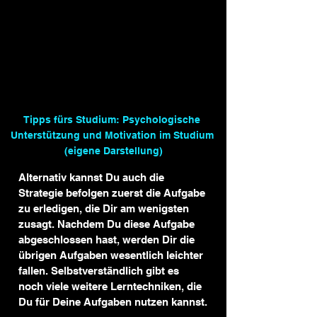
Tipps fürs Studium: Psychologische 
Unterstützung und Motivation im Studium 
(eigene Darstellung)
Alternativ kannst Du auch die 
Strategie befolgen zuerst die Aufgabe 
zu erledigen, die Dir am wenigsten 
zusagt. Nachdem Du diese Aufgabe 
abgeschlossen hast, werden Dir die 
übrigen Aufgaben wesentlich leichter 
fallen. Selbstverständlich gibt es 
Kundenbewertungen und Erfahrungen zu
Meine Thesis
noch viele weitere Lerntechniken, die 
Du für Deine Aufgaben nutzen kannst.