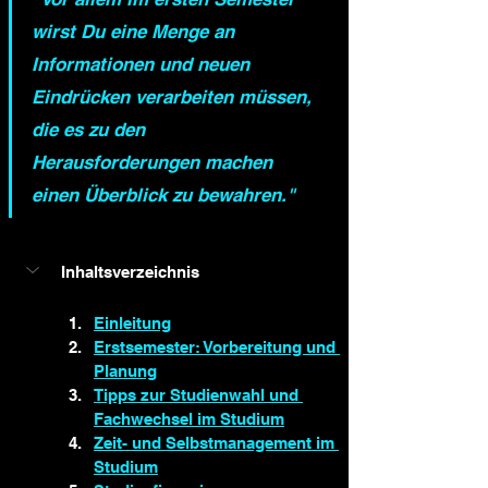
wirst Du eine Menge an 
Informationen und neuen 
Eindrücken verarbeiten müssen, 
die es zu den 
Herausforderungen machen 
einen Überblick zu bewahren."
Inhaltsverzeichnis
Einleitung
Erstsemester: Vorbereitung und 
Planung
Tipps zur Studienwahl und 
Fachwechsel im Studium
Zeit- und Selbstmanagement im 
Studium