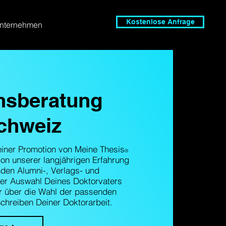
Kostenlose Anfrage
nternehmen
nsberatung
chweiz
iner Promotion von Meine Thesis
®
 von unserer langjährigen Erfahrung
den Alumni-, Verlags- und
er Auswahl Deines Doktorvaters
r über die Wahl der passenden
Schreiben Deiner Doktorarbeit.