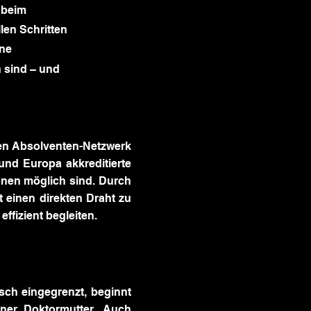
 beim
llen Schritten
ine
n sind – und
en Absolventen-Netzwerk
und Europa akkreditierte
nen möglich sind. Durch
 einen direkten Draht zu
ffizient begleiten.
ch eingegrenzt, beginnt
ner Doktormutter. Auch