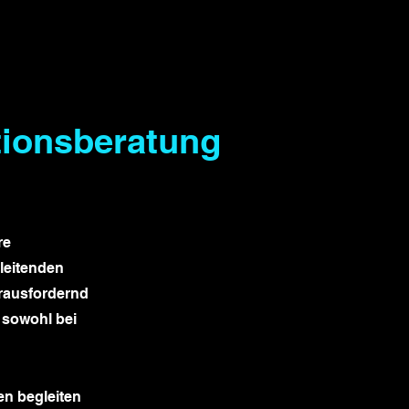
tionsberatung
re
leitenden
erausfordernd
 sowohl bei
n begleiten