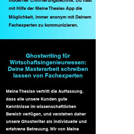
moderner Chiffrierungstechnik. Du hast
mit Hilfe der Meine Thesis
App die
®
Möglichkeit, immer anonym mit Deinem
Fachexperten zu kommunizieren.
Ghostwriting für
Wirtschaftsingenieurwesen:
Deine Masterarbeit schreiben
lassen von Fachexperten
Meine Thesis
vertritt die Auffassung,
®
dass alle unsere Kunden gute
Kenntnisse im wissenschaftlichen
Bereich verfügen, und verstehen daher
unsere Ghostwriter als individuelle und
erfahrene Betreuung. Wir von Meine