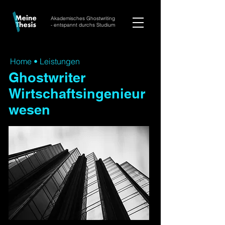
Akademisches Ghostwriting
- entspannt durchs Studium
Home
•
Leistungen
Ghostwriter
Wirtschaftsingenieur
wesen