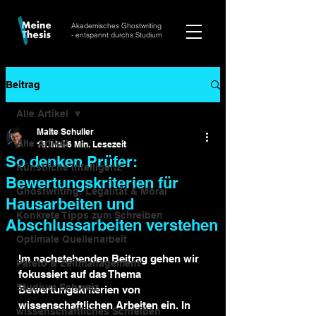
Akademisches Ghostwriting
- entspannt durchs Studium
Beitrag
Alle Artikel
Malte Schuller
Alle Artikel
15. Mai
6 Min. Lesezeit
So denken Prüfer:
Künstliche Intelligenz
Bewertungskriterien für
Ghostwriting: Legalität & Moral
Hausarbeiten und
Konkrete Tipps zum Schreiben
Abschlussarbeiten verstehen
Optimale Quellenarbeit
Im nachstehenden Beitrag gehen wir 
Pareto & Zeitmanagement
fokussiert auf das Thema 
Studium Schweiz
Bewertungskriterien von 
wissenschaftlichen Arbeiten ein. In 
wissenschaftliches Schreiben