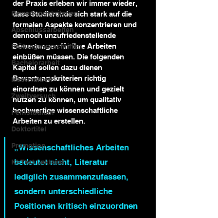
der Praxis erleben wir immer wieder, 
Bewertungskriterien
dass Studierende sich stark auf die 
formalen Aspekte konzentrieren und 
Abschlussarbeiten
dennoch unzufriedenstellende 
Bewertungen für ihre Arbeiten 
Prüfungsvorschriften
einbüßen müssen. Die folgenden 
Bachelorarbeit
Kapitel sollen dazu dienen 
Bewertungskriterien richtig 
Masterarbeit
einordnen zu können und gezielt 
Zweitversuch
nutzen zu können, um qualitativ 
hochwertige wissenschaftliche 
Fernstudium
Arbeiten zu erstellen.
Doktortitel
Promotion
„Wissenschaftliches Arbeiten 
bedeutet nicht, Literatur 
KI-Text Lektorat
lediglich zusammenzufassen, 
sondern unterschiedliche 
Positionen kritisch einzuordnen 