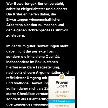
Wer Bewertungskriterien versteht, 
schreibt zielgerichteter und sicherer. 
Die Kriterien helfen dabei, die 
Erwartungen wissenschaftlichen 
Arbeitens sichtbar zu machen und 
den eigenen Schreibprozess sinnvoll 
zu steuern.
Im Zentrum guter Bewertungen steht 
Kundenbewertungen und Erfahrungen zu
Meine Thesis
dabei nicht die perfekte Form, 
sondern die inhaltliche Qualität. 
SEHR GUT
99%
Insbesondere im Fokus stehen 
hierbei eine klare Fragestellung, 
Empfehlungen auf
ProvenExpert.com
4,88 / 5,00
nachvollziehbare Argumentation und 
reflektierter Umgang mit Literatur 
159
70
und Methode. Bewertungskriterien 
sollten daher nicht als Zwang oder 
Bewertungen auf
Bewertungen von 2
Von Kunden
ProvenExpert.com
anderen Quellen
starre Checkliste verstanden werden, 
bewertet
sondern als Orientierungshilfe für 
229 Bewertungen
Blick aufs ProvenExpert-Profil werfen
überzeugendes wissenschaftliches 
Authentizität