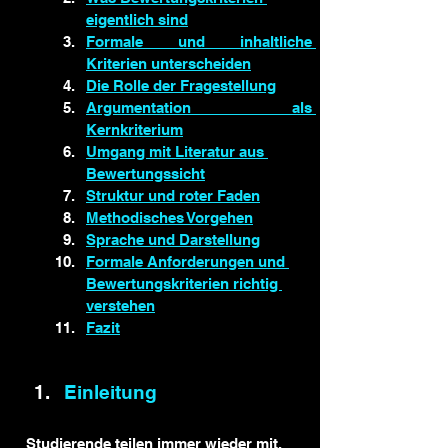
eigentlich sind
Formale und inhaltliche 
Kriterien unterscheiden
Die Rolle der Fragestellung
Argumentation als 
Kernkriterium
Umgang mit Literatur aus 
Bewertungssicht
Struktur und roter Faden
Methodisches Vorgehen
Sprache und Darstellung
Formale Anforderungen und 
Bewertungskriterien richtig 
verstehen
Fazit
Einleitung
Studierende teilen immer wieder mit, 