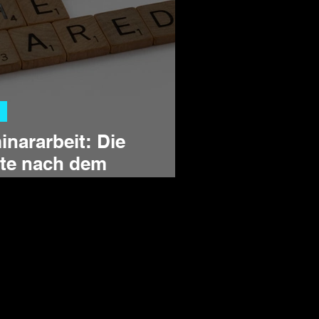
nararbeit: Die
tte nach dem