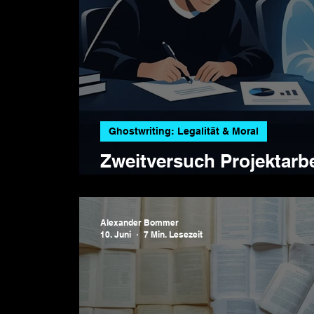
Ghostwriting: Legalität & Moral
Zweitversuch Projektarbe
Ghostwriter: So klappt e
Alexander Bommer
10. Juni
7 Min. Lesezeit