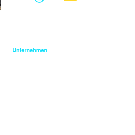
Made in
Germany
100% handmade -
kein ChatGPT
Unternehmen
Über uns
Karriere
Qualitätsversprechen
Soziales Engagement
Blog
Kundenbewertungen und Erfahrungen zu
Meine Thesis
99%
SEHR GUT