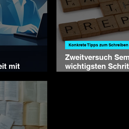
Konkrete Tipps zum Schreiben
Zweitversuch Semi
it mit
wichtigsten Schri
r
Nichtbestehen