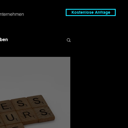
Kostenlose Anfrage
nternehmen
iben
s Schreiben
terarbeit
Zweitversuch