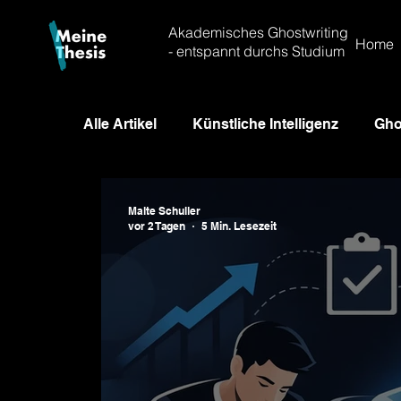
Akademisches Ghostwriting
Home
- entspannt durchs Studium
Alle Artikel
Künstliche Intelligenz
Gho
Optimale Quellenarbeit
Pareto & Zei
Malte Schuller
vor 2 Tagen
5 Min. Lesezeit
Bewertungskriterien
Abschlussarbei
Fernstudium
Doktortitel
Promot