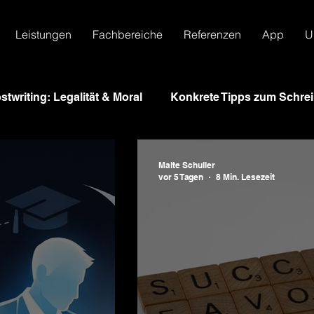
Leistungen
Fachbereiche
Referenzen
App
U
stwriting: Legalität & Moral
Konkrete Tipps zum Schre
tmanagement
Studium Schweiz
wissenschaftliche
Malte Schuller
vor 5 Tagen
8 Min. Lesezeit
ten
Prüfungsvorschriften
Bachelorarbeit
Mas
ion
KI-Text Lektorat