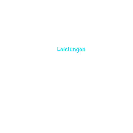
eine Marke der
SchuBo Research GmbH
Leistungen
Hausarbeit schreiben lassen
Bachelorarbeit schreiben lassen
Masterarbeit schreiben lassen
KI- Text Korrektur
Promotionsberatung
weitere Leistungen