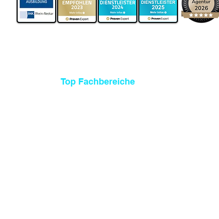
Top Fachbereiche
BWL
VWL
Pädagogik
Informatik
Wirtschaftsingenieurswesen
Jura
weitere Fachbereiche