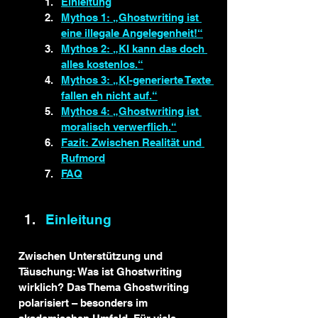
Einleitung
Mythos 1: „Ghostwriting ist 
eine illegale Angelegenheit!“
Mythos 2: „KI kann das doch 
alles kostenlos.“
Mythos 3: „KI-generierte Texte 
fallen eh nicht auf.“
Mythos 4: „Ghostwriting ist 
moralisch verwerflich.“
Fazit: Zwischen Realität und 
Rufmord
FAQ
Einleitung
Zwischen Unterstützung und 
Täuschung: Was ist Ghostwriting 
wirklich? Das Thema Ghostwriting 
polarisiert – besonders im 