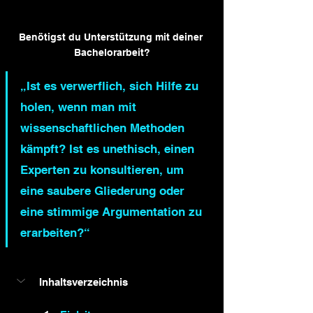
Benötigst du Unterstützung mit deiner 
Bachelorarbeit?
„Ist es verwerflich, sich Hilfe zu 
holen, wenn man mit 
wissenschaftlichen Methoden 
kämpft? Ist es unethisch, einen 
Experten zu konsultieren, um 
eine saubere Gliederung oder 
eine stimmige Argumentation zu 
erarbeiten?“
Inhaltsverzeichnis