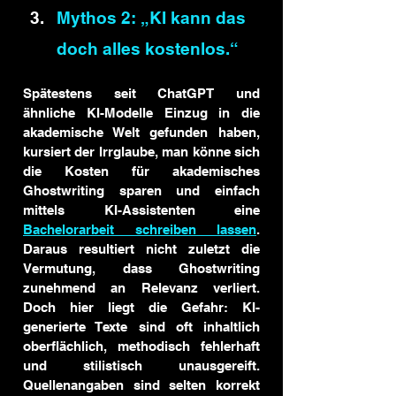
Mythos 2: „KI kann das 
doch alles kostenlos.“
Spätestens seit ChatGPT und 
ähnliche KI-Modelle Einzug in die 
akademische Welt gefunden haben, 
kursiert der Irrglaube, man könne sich 
die Kosten für akademisches 
Ghostwriting sparen und einfach 
mittels KI-Assistenten eine 
Bachelorarbeit schreiben lassen
. 
Daraus resultiert nicht zuletzt die 
Vermutung, dass Ghostwriting 
zunehmend an Relevanz verliert. 
Doch hier liegt die Gefahr: KI-
generierte Texte sind oft inhaltlich 
oberflächlich, methodisch fehlerhaft 
und stilistisch unausgereift. 
Quellenangaben sind selten korrekt 