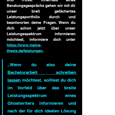
Beratungsgesprächs gehen wir mit dir 
unser breit gefächertes 
Leistungsportfolio durch und 
beantworten deine Fragen. Wenn du 
dich schon jetzt über unser 
Leistungsspektrum informieren 
möchtest, informiere dich unter 
https://www.meine-
thesis.de/leistungen
.
„Wenn du also deine 
Bachelorarbeit schreiben 
lassen
 möchtest, solltest du dich 
im Vorfeld über das breite 
Leistungsspektrum eines 
Ghostwriters informieren und 
nach der für dich idealen Lösung 