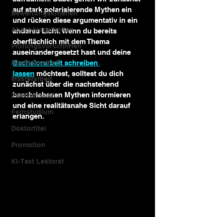
auf stark polarisierende Mythen ein 
Bewertungskriterien
und rücken diese argumentativ in ein 
Abschlussarbeiten
anderes Licht. Wenn du bereits 
oberflächlich mit dem Thema 
Prüfungsvorschriften
auseinandergesetzt hast und deine 
Bachelorarbeit
Bachelorarbeit schreiben 
lassen
 möchtest, solltest du dich 
Masterarbeit
zunächst über die nachstehend 
beschriebenen Mythen informieren 
Zweitversuch
und eine realitätsnahe Sicht darauf 
Fernstudium
erlangen.
Doktortitel
Promotion
KI-Text Lektorat