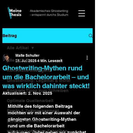
Akademisches Ghostwriting
- entspannt durchs Studium
Beitrag
Alle Artikel
Malte Schuller
Alle Artikel
28. Juli 2025
4 Min. Lesezeit
Ghostwriting-Mythen rund
Künstliche Intelligenz
um die Bachelorarbeit – und
Ghostwriting: Legalität & Moral
was wirklich dahinter steckt!
Konkrete Tipps zum Schreiben
Aktualisiert:
2. Nov. 2025
Optimale Quellenarbeit
Mithilfe des folgenden Beitrags 
Pareto & Zeitmanagement
möchten wir mit einer Auswahl der 
gängigsten Ghostwriting-Mythen 
Studium Schweiz
rund um die Bachelorarbeit 
wissenschaftliches Schreiben
aufräumen. Dabei gehen wir zunächst 