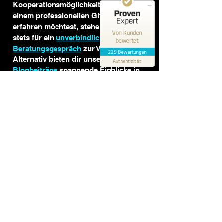
Kooperationsmöglichkeiten mit 
159
70
einem professionellen Ghostwriter 
erfahren möchtest, stehen wir dir 
Bewertungen auf
Bewertungen von 2
Von Kunden
ProvenExpert.com
anderen Quellen
stets für ein 
unverbindliches 
bewertet
Beratungsgespräch
 zur Verfügung. 
229 Bewertungen
Blick aufs ProvenExpert-Profil werfen
Alternativ bieten dir unsere 
Authentizität
Blogbeiträge
 spannende Einblicke in 
die Branche der Ghostwriter und 
versorgen dich mit hilfreichen Tipps 
und Tricks. Innerhalb eines 
Beratungsgesprächs gehen wir mit 
dir unser breit gefächertes 
Leistungsportfolio durch und 
beantworten deine Fragen. Wenn du 
dich schon jetzt über unser 
Leistungsspektrum informieren 
möchtest, informiere dich unter 
https://www.meine-
thesis.de/leistungen
.