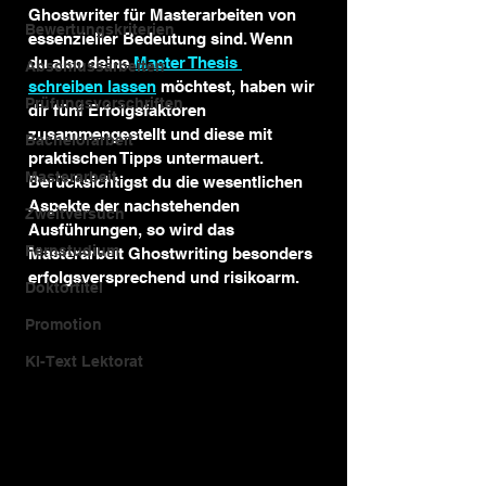
Ghostwriter für Masterarbeiten von 
Bewertungskriterien
essenzieller Bedeutung sind. Wenn 
du also deine 
Master Thesis 
Abschlussarbeiten
schreiben lassen
 möchtest, haben wir 
Prüfungsvorschriften
dir fünf Erfolgsfaktoren 
zusammengestellt und diese mit 
Bachelorarbeit
praktischen Tipps untermauert. 
Masterarbeit
Berücksichtigst du die wesentlichen 
Aspekte der nachstehenden 
Zweitversuch
Ausführungen, so wird das 
Fernstudium
Masterarbeit Ghostwriting besonders 
erfolgsversprechend und risikoarm.
Doktortitel
Promotion
KI-Text Lektorat