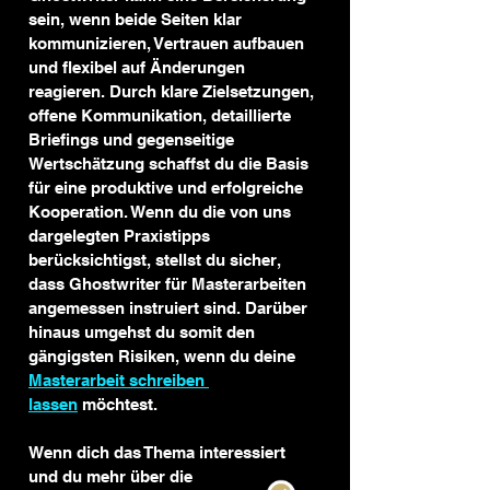
sein, wenn beide Seiten klar 
kommunizieren, Vertrauen aufbauen 
und flexibel auf Änderungen 
reagieren. Durch klare Zielsetzungen, 
offene Kommunikation, detaillierte 
Briefings und gegenseitige 
Wertschätzung schaffst du die Basis 
für eine produktive und erfolgreiche 
Kooperation. Wenn du die von uns 
dargelegten Praxistipps 
berücksichtigst, stellst du sicher, 
dass Ghostwriter für Masterarbeiten 
angemessen instruiert sind. Darüber 
hinaus umgehst du somit den 
gängigsten Risiken, wenn du deine 
Kundenbewertungen und Erfahrungen zu
Meine Thesis
Masterarbeit schreiben 
lassen
 möchtest.
SEHR GUT
99%
Empfehlungen auf
Wenn dich das Thema interessiert 
ProvenExpert.com
4,88 / 5,00
und du mehr über die 