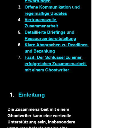
Erwartungen
Offene Kommunikation und 
regelmäßige Updates
Vertrauensvolle 
Zusammenarbeit
Detaillierte Briefings und 
Ressourcenbereitstellung
Klare Absprachen zu Deadlines 
und Bezahlung
Fazit: Der Schlüssel zu einer 
erfolgreichen Zusammenarbeit 
mit einem Ghostwriter
Einleitung
Die Zusammenarbeit mit einem 
Ghostwriter kann eine wertvolle 
Unterstützung sein, insbesondere 