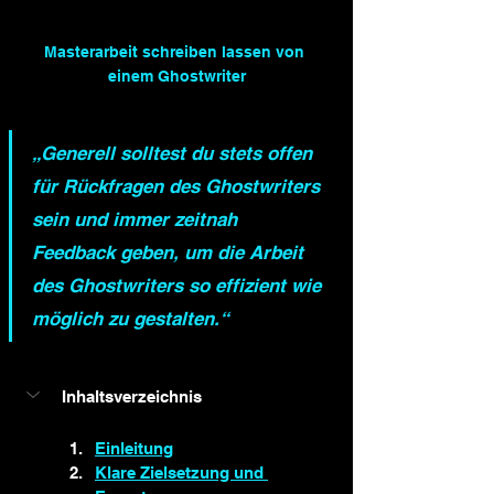
Masterarbeit schreiben lassen von 
einem Ghostwriter
„Generell solltest du stets offen 
für Rückfragen des Ghostwriters 
sein und immer zeitnah 
Feedback geben, um die Arbeit 
des Ghostwriters so effizient wie 
möglich zu gestalten.“
Inhaltsverzeichnis
Einleitung
Klare Zielsetzung und 